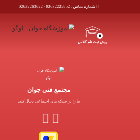
شماره تماس :
02632225952 - 02632263622
0
پیش ثبت نام کلاس
مجتمع فنی جوان
ما را در شبکه های اجتماعی دنبال کنید