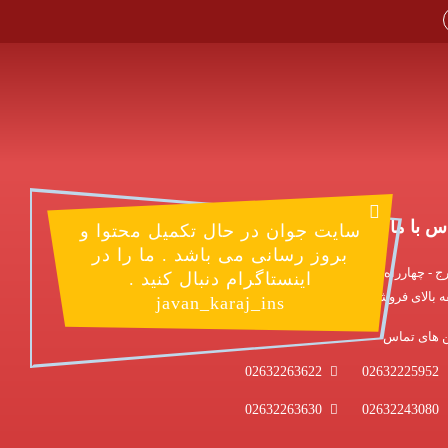
س با ما
سایت جوان در حال تکمیل محتوا و
بروز رسانی می باشد . ما را در
ج - چهارراه طالقانی - طالقانی شمالی - روبروی بلوار ماهان
اینستاگرام دنبال کنید .
 بالای فروشگاه پوشاک خانواده - مجمتع آموزشی جوان
javan_karaj_ins
ن های تماس
02632263622
02632225952
02632263630
02632243080