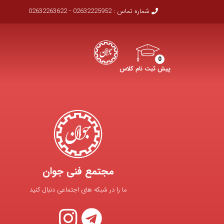
شماره تماس :
02632225952 - 02632263622
0
پیش ثبت نام کلاس
مجتمع فنی جوان
ما را در شبکه های اجتماعی دنبال کنید